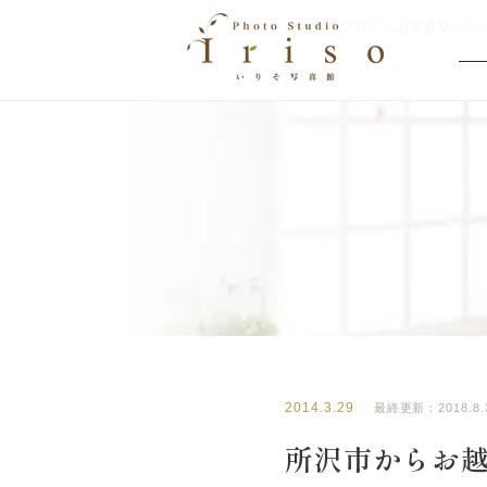
HOME
>
ブログ
>
お宮参り
>
所
BLOG
いりそ写真館ブログ
2014.3.29
最終更新：2018.8.
所沢市からお越