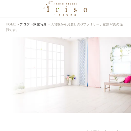
HOME
>
ブログ
>
家族写真
>
入間市からお越しのOファミリー、家族写真の撮
影です。
BLOG
いりそ写真館ブログ