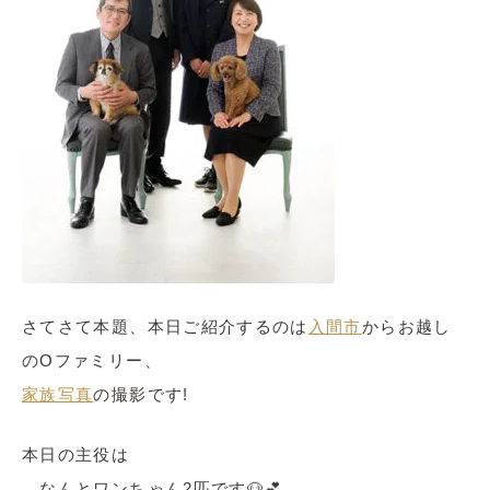
さてさて本題、本日ご紹介するのは
入間市
からお越し
のOファミリー、
家族写真
の撮影です!
本日の主役は
…なんとワンちゃん2匹です🐶💕