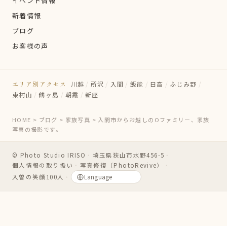
イベント情報
新着情報
ブログ
お客様の声
エリア別アクセス
川越
/
所沢
/
入間
/
飯能
/
日高
/
ふじみ野
/
東村山
/
鶴ヶ島
/
朝霞
/
新座
HOME
>
ブログ
>
家族写真
>
入間市からお越しのOファミリー、家族
写真の撮影です。
© Photo Studio IRISO
・
埼玉県狭山市水野456-5
・
個人情報の取り扱い
・
写真修復（PhotoRevive）
・
入曽の笑顔100人
・