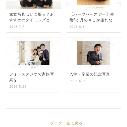
家族写真はいつ撮る？お
【ハーフバースデー】生
すすめのタイミングと服
後6ヶ月の今しか撮れない
装・コーデガイド
愛おしい一瞬をカタチに
2026.7.7
2026.6.8
フォトスタジオで家族写
入学・卒業の記念写真
真を
2026.5.20
2026.5.29
← ブログ一覧に戻る