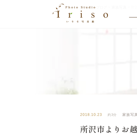
HOME
>
ブログ
>
家族写真
>
所
BLOG
いりそ写真館ブログ
2018.10.23
家族写
約3分
所沢市よりお越