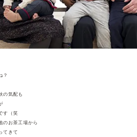
ね？
秋の気配も
が
です（笑
地のお茶工場から
ってきて