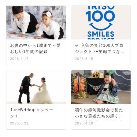
お腹の中から1歳まで～愛
🌱 入曽の笑顔100人プロ
おしい1年間の記録
ジェクト 〜笑顔でつな
ぐ、この街の未来〜
2026.4.17
2025.6.15
JuneBrideキャンペー
端午の節句撮影会で見た
ン！
小さな勇者たちの輝く笑
顔〜成長を祝う伝統行事
2025.5.21
2025.4.18
の思い出づくり〜