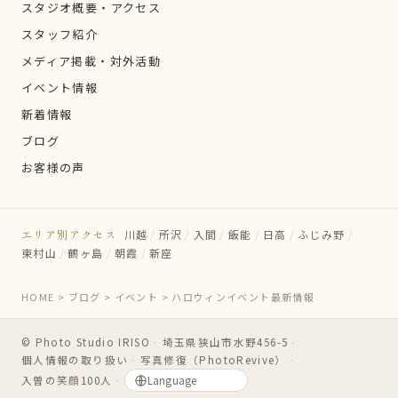
スタジオ概要・アクセス
スタッフ紹介
メディア掲載・対外活動
イベント情報
新着情報
ブログ
お客様の声
エリア別アクセス
川越
/
所沢
/
入間
/
飯能
/
日高
/
ふじみ野
/
東村山
/
鶴ヶ島
/
朝霞
/
新座
HOME
>
ブログ
>
イベント
>
ハロウィンイベント最新情報
© Photo Studio IRISO
・
埼玉県狭山市水野456-5
・
個人情報の取り扱い
・
写真修復（PhotoRevive）
・
入曽の笑顔100人
・