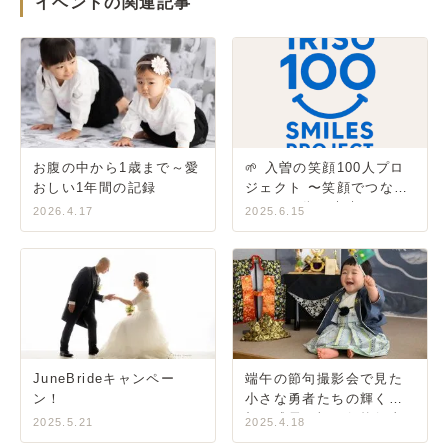
イベントの関連記事
お腹の中から1歳まで～愛
🌱 入曽の笑顔100人プロ
おしい1年間の記録
ジェクト 〜笑顔でつな
ぐ、この街の未来〜
2026.4.17
2025.6.15
JuneBrideキャンペー
端午の節句撮影会で見た
ン！
小さな勇者たちの輝く笑
顔〜成長を祝う伝統行事
2025.5.21
2025.4.18
の思い出づくり〜