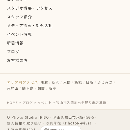
スタジオ概要・アクセス
スタッフ紹介
メディア掲載・対外活動
イベント情報
新着情報
ブログ
お客様の声
エリア別アクセス
川越
/
所沢
/
入間
/
飯能
/
日高
/
ふじみ野
/
東村山
/
鶴ヶ島
/
朝霞
/
新座
HOME
>
ブログ
>
イベント
>
狭山市入間川七夕祭り出店準備！
© Photo Studio IRISO
・
埼玉県狭山市水野456-5
・
個人情報の取り扱い
・
写真修復（PhotoRevive）
・
入曽の笑顔100人
・