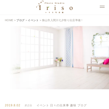
HOME
>
ブログ
>
イベント
>
狭山市入間川七夕祭り出店準備！
BLOG
いりそ写真館ブログ
2019.8.02
イベント
日々の出来事
趣味
ブログ
約2分