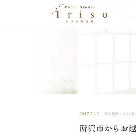
HOME
>
ブログ
>
ベビーキッズ
BLOG
いりそ写真館ブログ
2017.9.12
最終更新：2018.8.
所沢市からお越