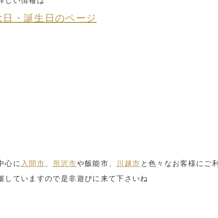
詳しい情報は
念日・誕生日のページ
中心に
入間市
、
所沢市
や飯能市、
川越市
と色々なお客様にご
催していますので是非遊びに来て下さいね