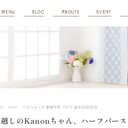
>
東村山市からお越しのKanonちゃん、ハーフバースデーの撮影です
MENU
BLOG
ABOUTS
EVENT
ベビーキッズ
家族写真
ブログ
誕生日/記念日
23
約2分
越しのKanonちゃん、ハーフバー