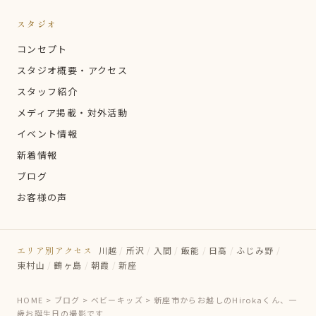
スタジオ
コンセプト
スタジオ概要・アクセス
スタッフ紹介
メディア掲載・対外活動
イベント情報
新着情報
ブログ
お客様の声
エリア別アクセス
川越
/
所沢
/
入間
/
飯能
/
日高
/
ふじみ野
/
東村山
/
鶴ヶ島
/
朝霞
/
新座
HOME
>
ブログ
>
ベビーキッズ
>
新座市からお越しのHirokaくん、一
歳お誕生日の撮影です