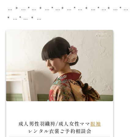
… ＊ … * … ＊ … * …＊ … * … ＊ … * …＊ … * …
＊ … * … ＊ …
成人男性羽織袴/成人女性ママ
振袖
レンタル衣裳ご予約相談会