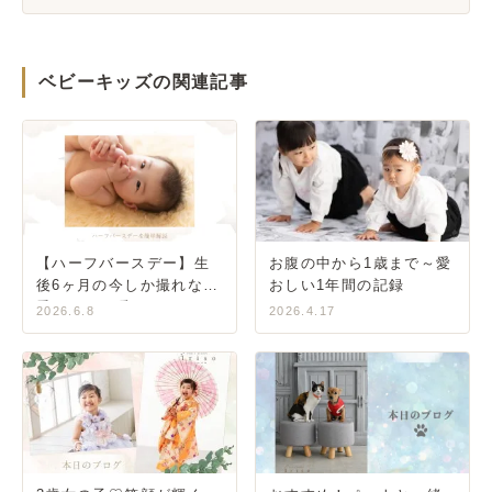
ベビーキッズの関連記事
【ハーフバースデー】生
お腹の中から1歳まで～愛
後6ヶ月の今しか撮れない
おしい1年間の記録
愛おしい一瞬をカタチに
2026.6.8
2026.4.17