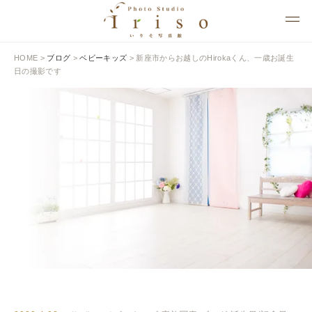
HOME
>
ブログ
>
ベビーキッズ
>
新座市からお越しのHirokaくん、一歳お誕生
日の撮影です
BLOG
いりそ写真館ブログ