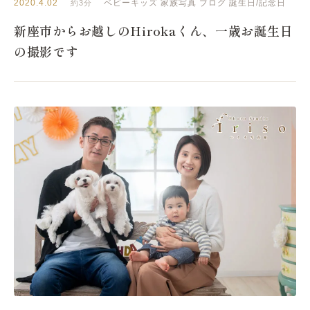
2020.4.02
ベビーキッズ
家族写真
ブログ
誕生日/記念日
約3分
新座市からお越しのHirokaくん、一歳お誕生日
の撮影です