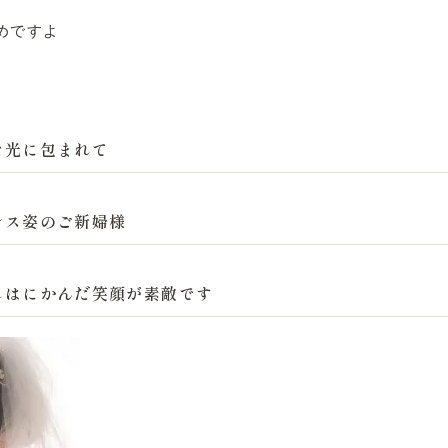
めですよ
な光に包まれて
レス姿のご新婦様
しはにかんだ笑顔が素敵です