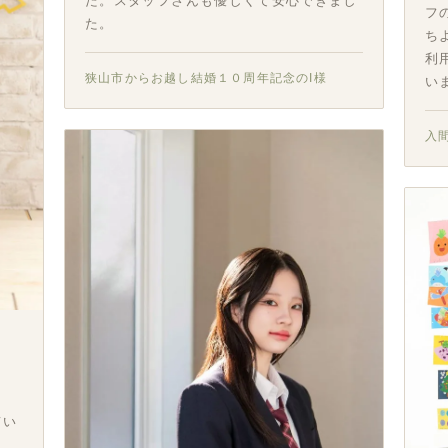
た。スタッフさんも優しくて安心できまし
フ
た。
ち
利
狭山市からお越し結婚１０周年記念のI様
い
入
てい
。