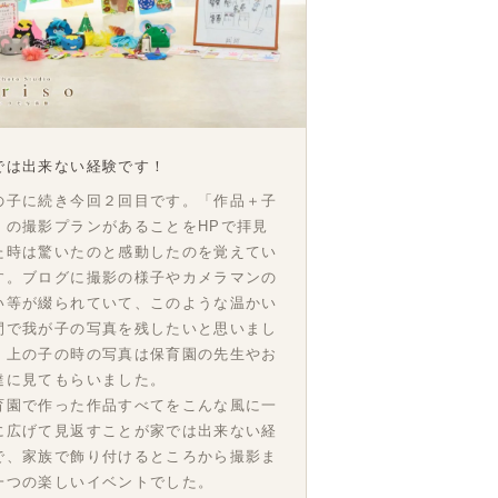
では出来ない経験です！
の子に続き今回２回目です。「作品＋子
」の撮影プランがあることをHPで拝見
た時は驚いたのと感動したのを覚えてい
す。ブログに撮影の様子やカメラマンの
い等が綴られていて、このような温かい
間で我が子の写真を残したいと思いまし
。上の子の時の写真は保育園の先生やお
達に見てもらいました。
育園で作った作品すべてをこんな風に一
に広げて見返すことが家では出来ない経
で、家族で飾り付けるところから撮影ま
一つの楽しいイベントでした。