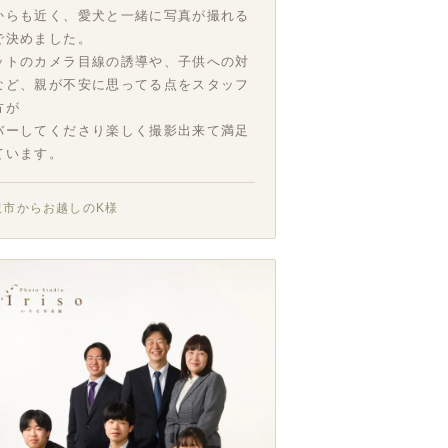
からも近く、愛犬と一緒に写真が撮れる
で決めました。
ットのカメラ目線の誘導や、子供への対
など、親が不安に思ってる点をスタッフ
方が
バーしてくださり楽しく撮影出来て満足
ています。
沢市からお越しのK様