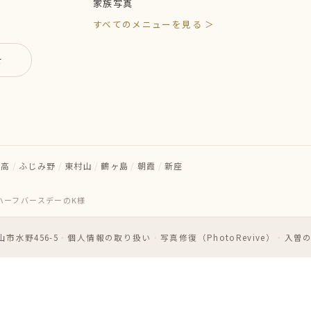
家族写真
すべてのメニューを見る ＞
せ
日高
/
ふじみ野
/
東村山
/
鶴ヶ島
/
朝霞
/
新座
ハーフバースデーのK様
市水野456-5
・
個人情報の取り扱い
・
写真修復（PhotoRevive）
・
入曽の