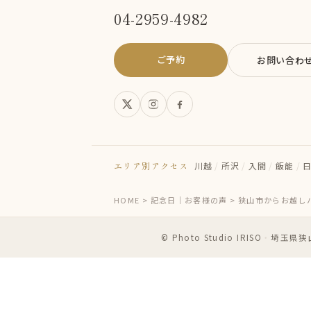
04-2959-4982
ご予約
お問い合わ
エリア別アクセス
川越
/
所沢
/
入間
/
飯能
/
HOME
>
記念日｜お客様の声
>
狭山市からお越し
© Photo Studio IRISO
・
埼玉県狭山