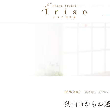
HOME
>
記念日｜お客様の声
>
BLOG
いりそ写真館ブログ
2026.2.01
最終更新：2026.7.
狭山市からお